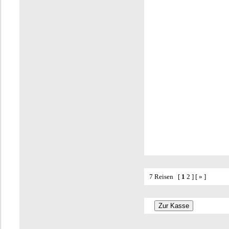
7 Reisen
[
1
2
] [
»
]